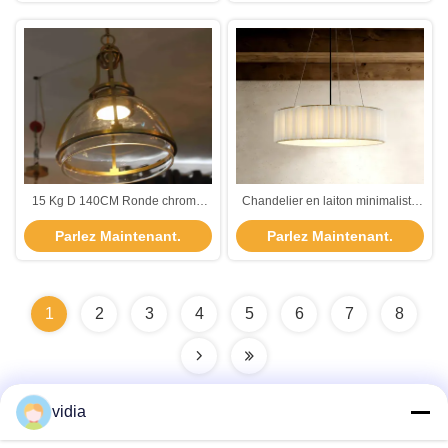
15 Kg D 140CM Ronde chrome
Chandelier en laiton minimaliste
plafond monté laiton Lumière de
YH avec 3500K LED blanche
Parlez Maintenant.
Parlez Maintenant.
lustre en cristal
chaude et 36000 heures de durée
de vie pour les salles à manger
1
2
3
4
5
6
7
8
vidia