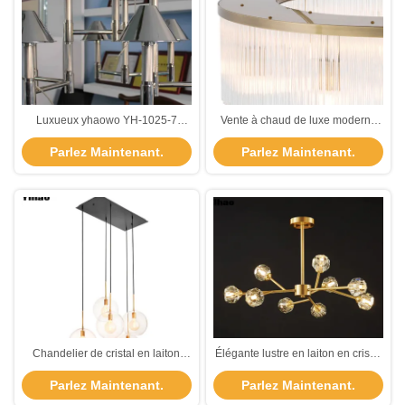
Luxueux yhaowo YH-1025-7
Vente à chaud de luxe moderne
Lustre en laiton cristallin pour le
art intérieur de cristal décoratif
Parlez Maintenant.
Parlez Maintenant.
plafond intérieur monté
décoration lumineuse luxe
plafond lustre restaurant
Chandelier de cristal en laiton
Élégante lustre en laiton en cristal
Yihaowo 140CM pour l'éclairage
pour espaces intérieurs
Parlez Maintenant.
Parlez Maintenant.
intérieur au plafond