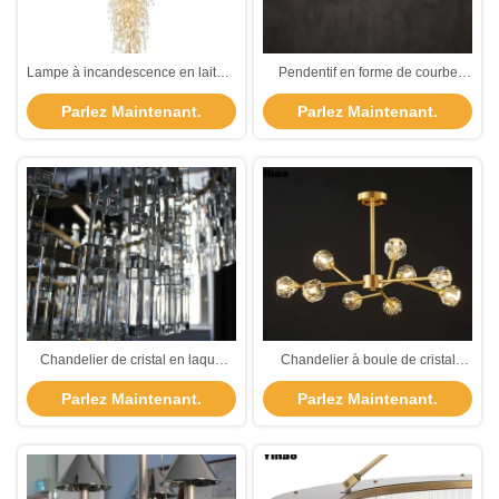
Lampe à incandescence en laiton,
Pendentif en forme de courbe
chandelier de cristal, plafond,
gelée Alabaster Marbre plafond
Parlez Maintenant.
Parlez Maintenant.
câblé
lustre pour la décoration intérieure
sophistiquée
Chandelier de cristal en laque
Chandelier à boule de cristal
bronzé finition de cuivre à
cluster scintillant - Chandelier en
Parlez Maintenant.
Parlez Maintenant.
plusieurs niveaux Chandelier
laiton en cristal pour la lumière du
rond de 91 cm de diamètre
plafond intérieur