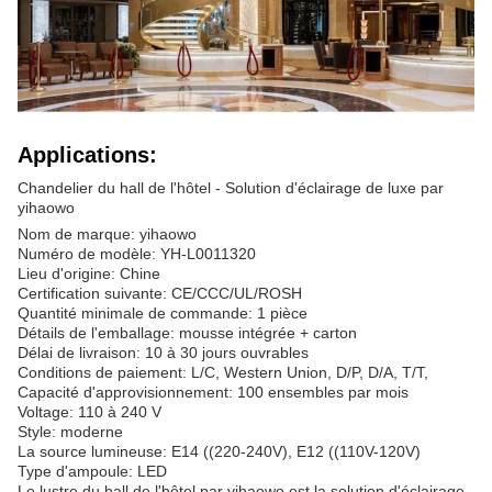
Applications:
Chandelier du hall de l'hôtel - Solution d'éclairage de luxe par
yihaowo
Nom de marque: yihaowo
Numéro de modèle: YH-L0011320
Lieu d'origine: Chine
Certification suivante: CE/CCC/UL/ROSH
Quantité minimale de commande: 1 pièce
Détails de l'emballage: mousse intégrée + carton
Délai de livraison: 10 à 30 jours ouvrables
Conditions de paiement: L/C, Western Union, D/P, D/A, T/T,
Capacité d'approvisionnement: 100 ensembles par mois
Voltage: 110 à 240 V
Style: moderne
La source lumineuse: E14 ((220-240V), E12 ((110V-120V)
Type d'ampoule: LED
Le lustre du hall de l'hôtel par yihaowo est la solution d'éclairage