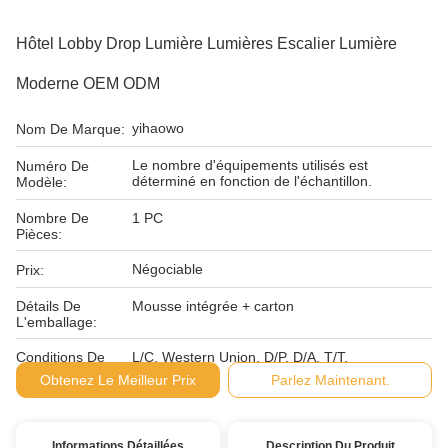
Hôtel Lobby Drop Lumière Lumières Escalier Lumière
Moderne OEM ODM
yihaowo
Nom De Marque:
Le nombre d'équipements utilisés est
Numéro De
déterminé en fonction de l'échantillon.
Modèle:
Nombre De
1 PC
Pièces:
Négociable
Prix:
Détails De
Mousse intégrée + carton
L'emballage:
Conditions De
L/C, Western Union, D/P, D/A, T/T,
Paiement:
Obtenez Le Meilleur Prix
Parlez Maintenant.
Informations Détaillées
Description Du Produit