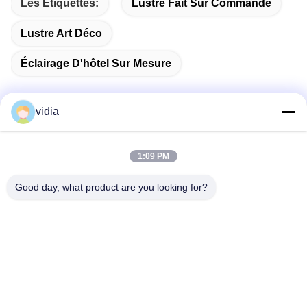
Les Étiquettes:
Lustre Fait Sur Commande
Lustre Art Déco
Éclairage D'hôtel Sur Mesure
vidia
Contactez rapidement
1:09 PM
Adresse
Good day, what product are you looking for?
Il s'agit de la ville de Dongguan, dans la province du
Guangdong, en Chine.
Télégramme
86--13556698600
E-mail