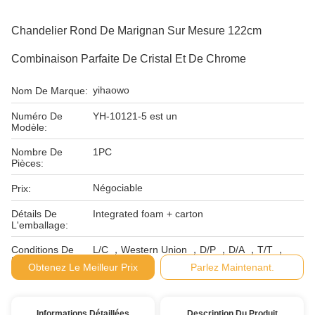
Chandelier Rond De Marignan Sur Mesure 122cm
Combinaison Parfaite De Cristal Et De Chrome
yihaowo
Nom De Marque:
Numéro De
YH-10121-5 est un
Modèle:
Nombre De
1PC
Pièces:
Négociable
Prix:
Détails De
Integrated foam + carton
L'emballage:
Conditions De
L/C ，Western Union ，D/P ，D/A ，T/T ，
Paiement:
Obtenez Le Meilleur Prix
Parlez Maintenant.
Informations Détaillées
Description Du Produit