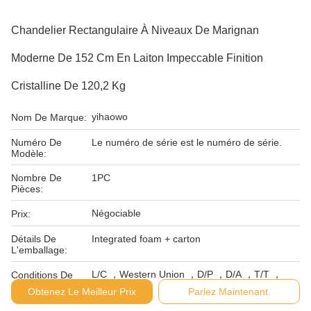
Chandelier Rectangulaire À Niveaux De Marignan
Moderne De 152 Cm En Laiton Impeccable Finition
Cristalline De 120,2 Kg
yihaowo
Nom De Marque:
Numéro De
Le numéro de série est le numéro de série.
Modèle:
Nombre De
1PC
Pièces:
Négociable
Prix:
Détails De
Integrated foam + carton
L'emballage:
L/C ，Western Union ，D/P ，D/A ，T/T ，
Conditions De
MoneyGram
Paiement:
Obtenez Le Meilleur Prix
Parlez Maintenant.