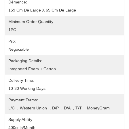
Démence:
159 Cm De Large X 65 Cm De Large
Minimum Order Quantity:
1PC
Prix:
Négociable
Packaging Details:
Integrated Foam + Carton
Delivery Time:
10-30 Working Days
Payment Terms:
L/C ，Western Union ，D/P ，D/A ，T/T ，MoneyGram
Supply Ability:
400sets/month