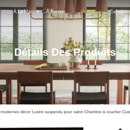
À La Maison
À Propos De Nous
Produits
Détails Des Produits
 modernes décor Lustre suspendu pour salon Chambre à coucher Cuis