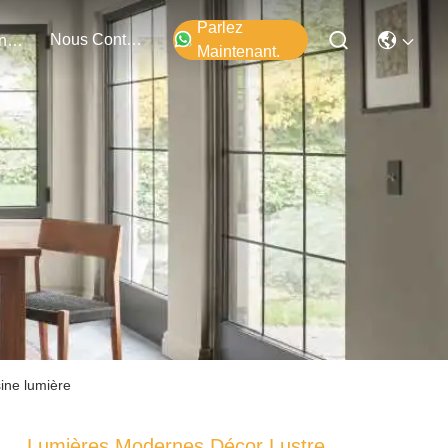
Parlez
Nous Contacter
Événements
Maintenant.
ine lumière
Lumières Modernes Décor Lustre