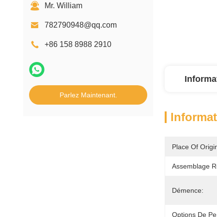
Mr. William
782790948@qq.com
+86 158 8988 2910
Informa
Parlez Maintenant.
Informat
Place Of Origi
Assemblage R
Démence:
Options De Per