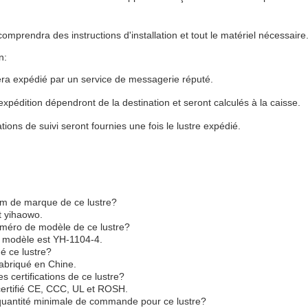
omprendra des instructions d'installation et tout le matériel nécessaire
n:
era expédié par un service de messagerie réputé.
'expédition dépendront de la destination et seront calculés à la caisse.
tions de suivi seront fournies une fois le lustre expédié.
om de marque de ce lustre?
t yihaowo.
uméro de modèle de ce lustre?
 modèle est YH-1104-4.
é ce lustre?
fabriqué en Chine.
es certifications de ce lustre?
 certifié CE, CCC, UL et ROSH.
 quantité minimale de commande pour ce lustre?