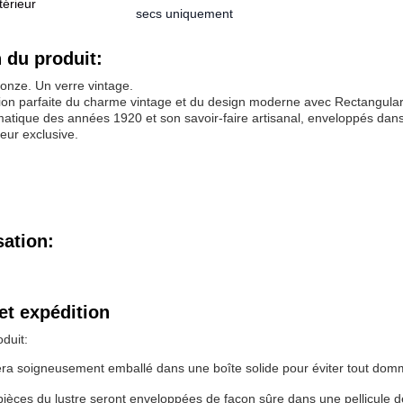
térieur
secs uniquement
 du produit:
ronze. Un verre vintage.
ion parfaite du charme vintage et du design moderne avec Rectangular
tique des années 1920 et son savoir-faire artisanal, enveloppés dans u
ieur exclusive.
sation:
et expédition
duit:
era soigneusement emballé dans une boîte solide pour éviter tout domm
pièces du lustre seront enveloppées de façon sûre dans une pellicule de