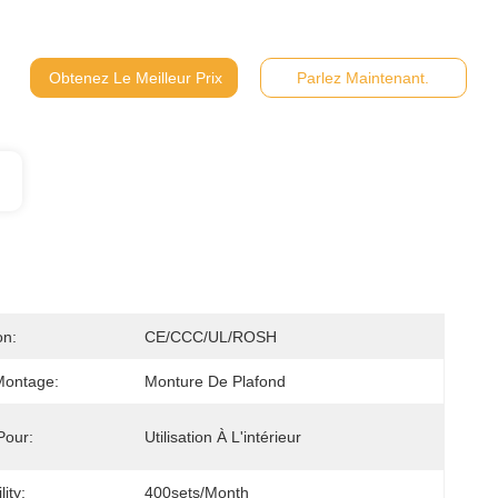
Obtenez Le Meilleur Prix
Parlez Maintenant.
on:
CE/CCC/UL/ROSH
Montage:
Monture De Plafond
Pour:
Utilisation À L'intérieur
ity:
400sets/month