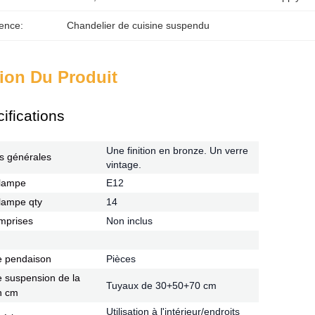
ence:
Chandelier de cuisine suspendu
ion Du Produit
ifications
Une finition en bronze. Un verre
s générales
vintage.
 lampe
E12
 lampe qty
14
mprises
Non inclus
 pendaison
Pièces
 suspension de la
Tuyaux de 30+50+70 cm
n cm
Utilisation à l'intérieur/endroits