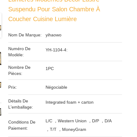
Suspendu Pour Salon Chambre À
Coucher Cuisine Lumière
Nom De Marque:
yihaowo
Numéro De
YH-1104-4:
Modèle:
Nombre De
1PC
Pièces:
Prix:
Négociable
Détails De
Integrated foam + carton
L'emballage:
L/C ，Western Union ，D/P ，D/A
Conditions De
Paiement:
，T/T ，MoneyGram