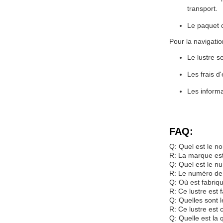
transport.
Le paquet c
Pour la navigatio
Le lustre s
Les frais d
Les informa
FAQ:
Q: Quel est le n
R: La marque es
Q: Quel est le n
R: Le numéro de
Q: Où est fabriqu
R: Ce lustre est 
Q: Quelles sont l
R: Ce lustre est
Q: Quelle est la