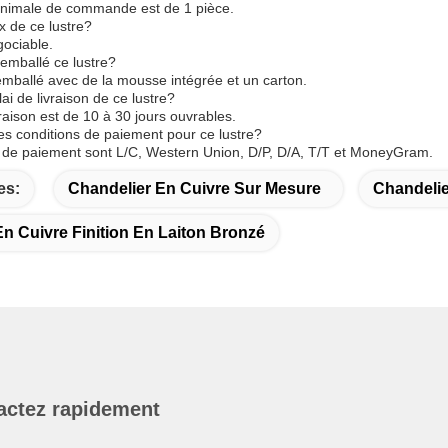
inimale de commande est de 1 pièce.
ix de ce lustre?
gociable.
emballé ce lustre?
 emballé avec de la mousse intégrée et un carton.
lai de livraison de ce lustre?
vraison est de 10 à 30 jours ouvrables.
les conditions de paiement pour ce lustre?
 de paiement sont L/C, Western Union, D/P, D/A, T/T et MoneyGram.
es:
Chandelier En Cuivre Sur Mesure
Chandelie
n Cuivre Finition En Laiton Bronzé
actez rapidement