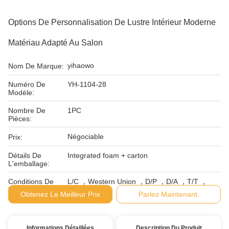
Options De Personnalisation De Lustre Intérieur Moderne
Matériau Adapté Au Salon
yihaowo
Nom De Marque:
Numéro De
YH-1104-28
Modèle:
Nombre De
1PC
Pièces:
Négociable
Prix:
Détails De
Integrated foam + carton
L'emballage:
Conditions De
L/C ，Western Union ，D/P ，D/A ，T/T ，
Paiement:
Obtenez Le Meilleur Prix
Parlez Maintenant.
Informations Détaillées
Description Du Produit