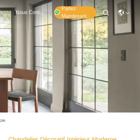
Parlez
Nous Contacter
Événements
Maintenant.
 cm
Chandelier Décoratif Intérieur Moderne