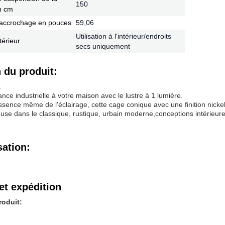
150
n cm
accrochage en pouces
59,06
Utilisation à l'intérieur/endroits
térieur
secs uniquement
 du produit:
.
ance industrielle à votre maison avec le lustre à 1 lumière.
essence même de l'éclairage, cette cage conique avec une finition nick
se dans le classique, rustique, urbain moderne,conceptions intérieures 
sation:
et expédition
roduit: