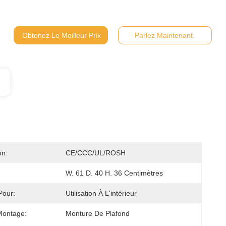
Obtenez Le Meilleur Prix
Parlez Maintenant.
on:
CE/CCC/UL/ROSH
:
W. 61 D. 40 H. 36 Centimètres
Pour:
Utilisation À L'intérieur
Montage:
Monture De Plafond