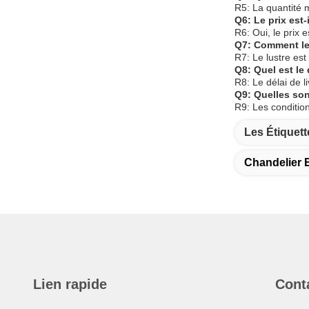
R5: La quantité 
Q6: Le prix est-
R6: Oui, le prix 
Q7: Comment le 
R7: Le lustre es
Q8: Quel est le 
R8: Le délai de l
Q9: Quelles son
R9: Les conditio
Les Étiquett
Chandelier E
Lien rapide
Cont