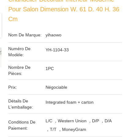
Pour Salon Dimension W. 61 D. 40 H. 36
Cm
Nom De Marque:
yihaowo
Numéro De
YH-1104-33
Modèle:
Nombre De
1PC
Pièces:
Prix:
Négociable
Détails De
Integrated foam + carton
L'emballage:
L/C ，Western Union ，D/P ，D/A
Conditions De
Paiement:
，T/T ，MoneyGram