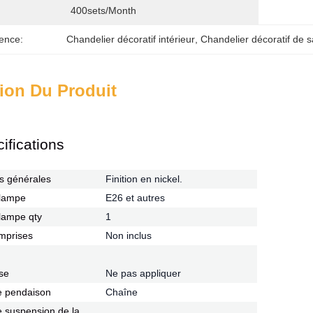
400sets/month
ence:
Chandelier décoratif intérieur
, 
Chandelier décoratif de s
ion Du Produit
ifications
s générales
Finition en nickel.
 lampe
E26 et autres
 lampe qty
1
mprises
Non inclus
se
Ne pas appliquer
 pendaison
Chaîne
 suspension de la