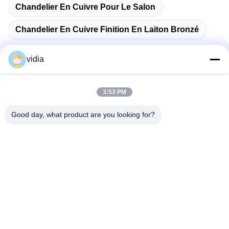
Chandelier En Cuivre Pour Le Salon
Chandelier En Cuivre Finition En Laiton Bronzé
vidia
Contactez rapidement
3:53 PM
Good day, what product are you looking for?
Adresse
Il s'agit de la ville de Dongguan, dans la province du
Guangdong, en Chine.
Télégramme
86--13556698600
E-mail
782790948@qq.com