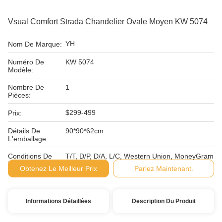
Vsual Comfort Strada Chandelier Ovale Moyen KW 5074
YH
Nom De Marque:
Numéro De
KW 5074
Modèle:
Nombre De
1
Pièces:
$299-499
Prix:
Détails De
90*90*62cm
L'emballage:
Conditions De
T/T, D/P, D/A, L/C, Western Union, MoneyGram
Paiement:
Obtenez Le Meilleur Prix
Parlez Maintenant.
Informations Détaillées
Description Du Produit