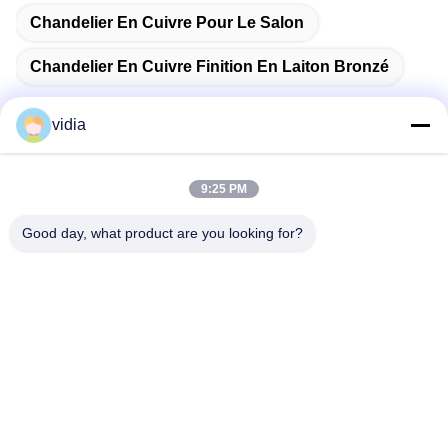
Chandelier En Cuivre Pour Le Salon
Chandelier En Cuivre Finition En Laiton Bronzé
vidia
Contactez rapidement
9:25 PM
Good day, what product are you looking for?
Adresse
Il s'agit de la ville de Dongguan, dans la province du
Guangdong, en Chine.
Télégramme
86--13556698600
E-mail
782790948@qq.com