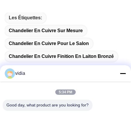
Les Étiquettes:
Chandelier En Cuivre Sur Mesure
Chandelier En Cuivre Pour Le Salon
Chandelier En Cuivre Finition En Laiton Bronzé
vidia
Contactez rapidement
5:34 PM
Good day, what product are you looking for?
Adresse
Il s'agit de la ville de Dongguan, dans la province du
Guangdong, en Chine.