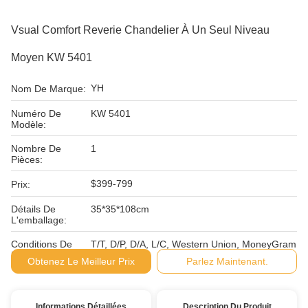
Vsual Comfort Reverie Chandelier À Un Seul Niveau
Moyen KW 5401
YH
Nom De Marque:
Numéro De
KW 5401
Modèle:
Nombre De
1
Pièces:
$399-799
Prix:
Détails De
35*35*108cm
L'emballage:
Conditions De
T/T, D/P, D/A, L/C, Western Union, MoneyGram
Paiement:
Obtenez Le Meilleur Prix
Parlez Maintenant.
Informations Détaillées
Description Du Produit